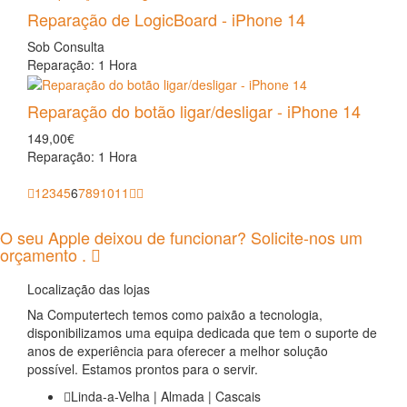
Reparação de LogicBoard - iPhone 14
Sob Consulta
Reparação: 1 Hora
Reparação do botão ligar/desligar - iPhone 14
149,00€
Reparação: 1 Hora
1
2
3
4
5
6
7
8
9
10
11
O seu Apple deixou de funcionar? Solicite-nos um
orçamento .
Localização das lojas
Na Computertech temos como paixão a tecnologia,
disponibilizamos uma equipa dedicada que tem o suporte de
anos de experiência para oferecer a melhor solução
possível. Estamos prontos para o servir.
Linda-a-Velha | Almada | Cascais