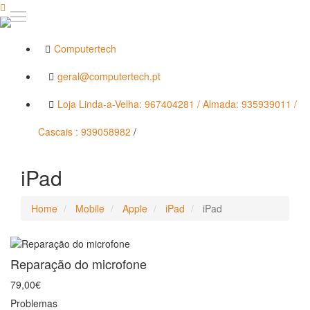
Computertech
geral@computertech.pt
Loja Linda-a-Velha: 967404281 / Almada: 935939011 /
Cascais : 939058982
/
iPad
Home
Mobile
Apple
iPad
iPad
Reparação do microfone
79,00€
Problemas