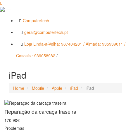
Computertech
geral@computertech.pt
Loja Linda-a-Velha: 967404281 / Almada: 935939011 /
Cascais : 939058982
/
iPad
Home
Mobile
Apple
iPad
iPad
Reparação da carcaça traseira
170,90€
Problemas